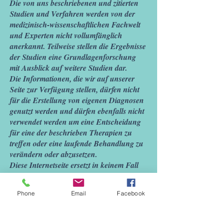
Die von uns beschriebenen und zitierten
Studien und Verfahren werden von der
medizinisch-wissenschaftlichen Fachwelt
und Experten nicht vollumfänglich
anerkannt. Teilweise stellen die Ergebnisse
der Studien eine Grundlagenforschung
mit Ausblick auf weitere Studien dar.
Die Informationen, die wir auf unserer
Seite zur Verfügung stellen, dürfen nicht
für die Erstellung von eigenen Diagnosen
genutzt werden und dürfen ebenfalls nicht
verwendet werden um eine Entscheidung
für eine der beschrieben Therapien zu
treffen oder eine laufende Behandlung zu
verändern oder abzusetzen.
Diese Internetseite ersetzt in keinem Fall
eine professionelle Beratung. Wir
übernehmen keinerlei Haftung für
Phone
Email
Facebook
Schäden, die aus der Nutzung oder
falschen Nutzung der Informationen
unserer Internetseite entstanden sind oder